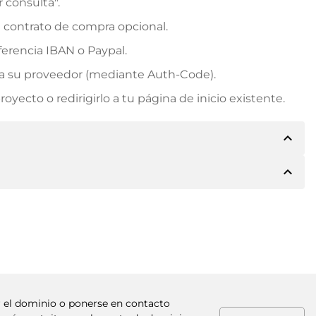
r consulta".
n contrato de compra opcional.
erencia IBAN o Paypal.
rá a su proveedor (mediante Auth-Code).
yecto o redirigirlo a tu página de inicio existente.
expand_less
expand_less
e los detalles del pago. A continuación, el propietario
 también le ofrecerá Paypal u otros métodos de pago.
. Para precios de compra superiores, también recibirá
factura al realizar la transferencia.
ar el dominio o ponerse en contacto