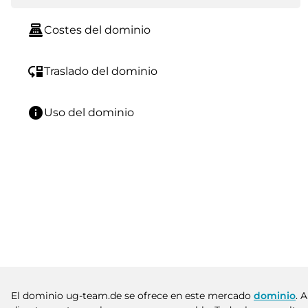
point_of_sale
Costes del dominio
move_down
Traslado del dominio
info
Uso del dominio
El dominio ug-team.de se ofrece en este mercado
dominio
. 