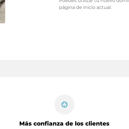
Puedes utilizar tu nuevo domi
página de inicio actual.
sentiment_satisfied
Más confianza de los clientes