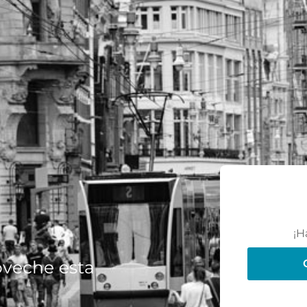
¡H
oveche esta