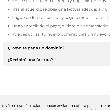
Envíe sus datos con el precio y haga clic en "Envia
Tras el acuerdo, recibirá una factura adecuada y u
Pague de forma cómoda y segura mediante transf
Una vez recibido el pago, el dominio se transferi
Puedes utilizar tu nuevo dominio para un nuevo pro
¿Cómo se paga un dominio?
¿Recibiré una factura?
Tras llegar a un acuerdo, el propietario le informará d
le facilitará los datos bancarios SEPA y, si lo desea,
Sí, el vendedor le enviará la factura correspondiente
Indique siempre el nombre de dominio y el número de 
un contrato de compra adicional si lo solicita.
A través de este formulario, puede enviar una oferta para compr